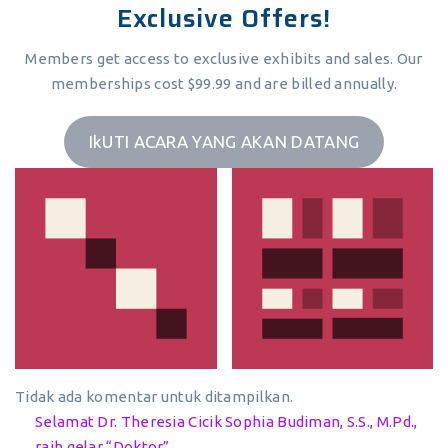
Exclusive Offers!
Members get access to exclusive exhibits and sales. Our
memberships cost $99.99 and are billed annually.
IkUTI ACARA YANG AKAN DATANG
Tidak ada komentar untuk ditampilkan.
Selamat Dr. Theresia Cicik Sophia Budiman, S.S., M.Pd.,
raih gelar “Doktor”