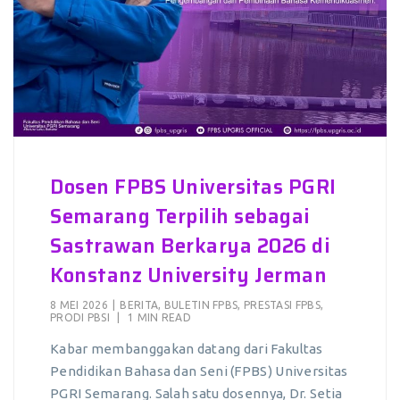
Dosen FPBS Universitas PGRI
Semarang Terpilih sebagai
Sastrawan Berkarya 2026 di
Konstanz University Jerman
8 MEI 2026
|
BERITA
,
BULETIN FPBS
,
PRESTASI FPBS
,
PRODI PBSI
|
1 MIN READ
Kabar membanggakan datang dari Fakultas
Pendidikan Bahasa dan Seni (FPBS) Universitas
PGRI Semarang. Salah satu dosennya, Dr. Setia