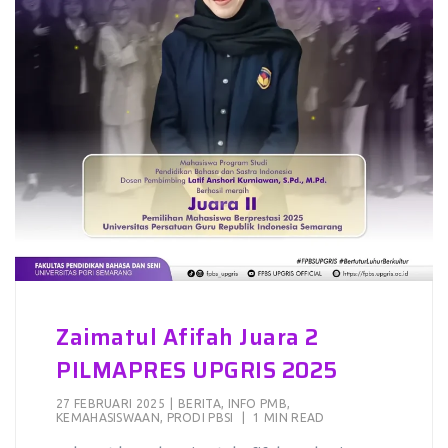
Zaimatul Afifah Juara 2
PILMAPRES UPGRIS 2025
27 FEBRUARI 2025
|
BERITA
,
INFO PMB
,
KEMAHASISWAAN
,
PRODI PBSI
|
1 MIN READ