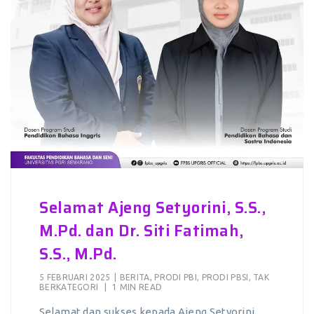
Selamat Ajeng Setyorini, S.S.,
M.Pd. dan Dr. Siti Fatimah,
S.S., M.Pd.
5 FEBRUARI 2025
|
BERITA
,
PRODI PBI
,
PRODI PBSI
,
TAK
BERKATEGORI
|
1 MIN READ
Selamat dan sukses kepada Ajeng Setyorini,