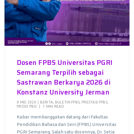
Dosen FPBS Universitas PGRI
Semarang Terpilih sebagai
Sastrawan Berkarya 2026 di
Konstanz University Jerman
8 MEI 2026
|
BERITA
,
BULETIN FPBS
,
PRESTASI FPBS
,
PRODI PBSI
|
1 MIN READ
Kabar membanggakan datang dari Fakultas
Pendidikan Bahasa dan Seni (FPBS) Universitas
PGRI Semarang. Salah satu dosennya, Dr. Setia