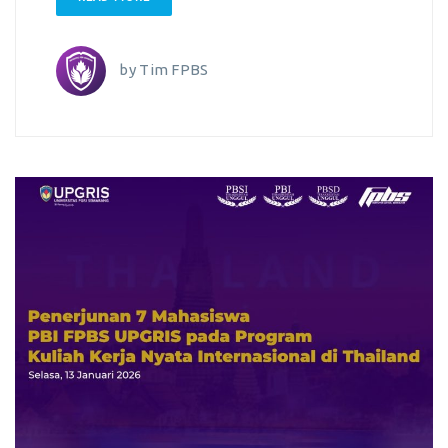
by
Tim FPBS