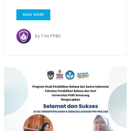
READ MORE
by
Tim FPBS