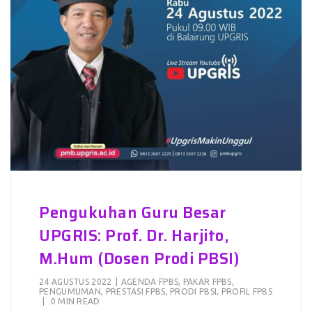
Pengukuhan Guru Besar
UPGRIS: Prof. Dr. Harjito,
M.Hum (Dosen Prodi PBSI)
24 AGUSTUS 2022
|
AGENDA FPBS
,
PAKAR FPBS
,
PENGUMUMAN
,
PRESTASI FPBS
,
PRODI PBSI
,
PROFIL FPBS
|
0 MIN READ