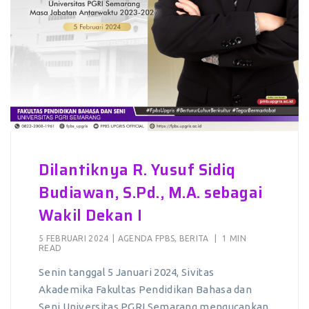
Dilantiknya R. Yusuf Sidiq
Budiawan, S.Pd., M.A. sebagai
Wakil Dekan I
5 FEBRUARI 2024
|
AGENDA FPBS
,
BERITA
|
1 MIN
READ
Senin tanggal 5 Januari 2024, Sivitas
Akademika Fakultas Pendidikan Bahasa dan
Seni Universitas PGRI Semarang mengucapkan