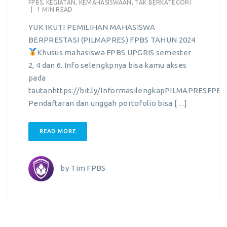
FPBS
,
KEGIATAN
,
KEMAHASISWAAN
,
TAK BERKATEGORI
|
1 MIN READ
YUK IKUTI PEMILIHAN MAHASISWA
BERPRESTASI (PILMAPRES) FPBS TAHUN 2024
Khusus mahasiswa FPBS UPGRIS semester
2, 4 dan 6. Info selengkpnya bisa kamu akses
pada
tautanhttps://bit.ly/InformasilengkapPILMAPRESFPBS
Pendaftaran dan unggah portofolio bisa […]
READ MORE
by
Tim FPBS