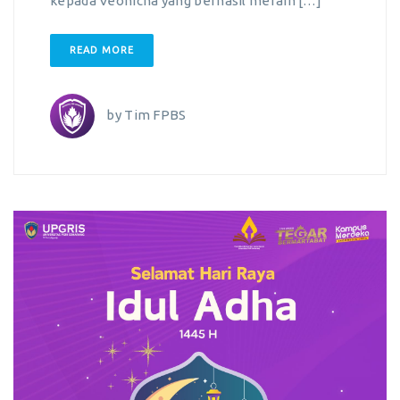
kepada Veonicha yang berhasil meraih […]
READ MORE
by
Tim FPBS