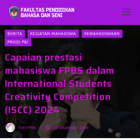
BERITA
KEGIATAN MAHASISWA
KEMAHASISWAAN
PRODI PBI
Capaian prestasi
mahasiswa FPBS dalam
International Students
Creativity Competition
(ISCC) 2024
Tim FPBS
17 Desember 2024