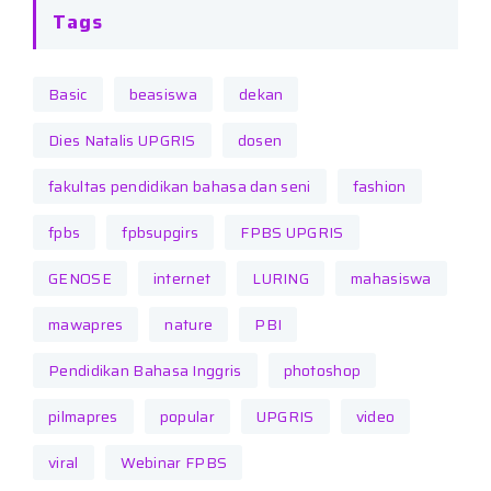
Tags
Basic
beasiswa
dekan
Dies Natalis UPGRIS
dosen
fakultas pendidikan bahasa dan seni
fashion
fpbs
fpbsupgirs
FPBS UPGRIS
GENOSE
internet
LURING
mahasiswa
mawapres
nature
PBI
Pendidikan Bahasa Inggris
photoshop
pilmapres
popular
UPGRIS
video
viral
Webinar FPBS