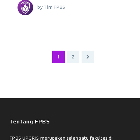
by
Tim FPBS
1
2
Tentang FPBS
FPBS UPGRIS merupakan salah satu fakultas di