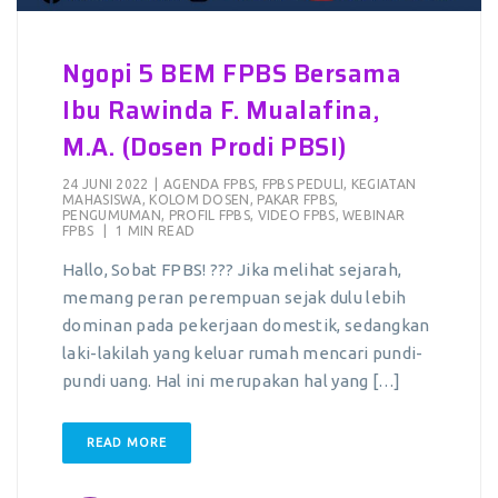
Ngopi 5 BEM FPBS Bersama
Ibu Rawinda F. Mualafina,
M.A. (Dosen Prodi PBSI)
24 JUNI 2022
|
AGENDA FPBS
,
FPBS PEDULI
,
KEGIATAN
MAHASISWA
,
KOLOM DOSEN
,
PAKAR FPBS
,
PENGUMUMAN
,
PROFIL FPBS
,
VIDEO FPBS
,
WEBINAR
FPBS
|
1 MIN READ
Hallo, Sobat FPBS! ??? Jika melihat sejarah,
memang peran perempuan sejak dulu lebih
dominan pada pekerjaan domestik, sedangkan
laki-lakilah yang keluar rumah mencari pundi-
pundi uang. Hal ini merupakan hal yang […]
READ MORE