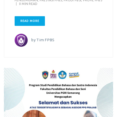
PENGUMUMAN
,
PRESTASI FPBS
,
PRODI PBSI
,
PROFIL FPBS
|
0 MIN READ
READ MORE
by
Tim FPBS