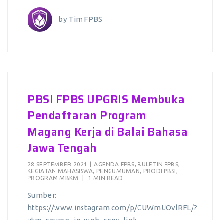
by
Tim FPBS
PBSI FPBS UPGRIS Membuka
Pendaftaran Program
Magang Kerja di Balai Bahasa
Jawa Tengah
28 SEPTEMBER 2021
|
AGENDA FPBS
,
BULETIN FPBS
,
KEGIATAN MAHASISWA
,
PENGUMUMAN
,
PRODI PBSI
,
PROGRAM MBKM
|
1 MIN READ
Sumber:
https://www.instagram.com/p/CUWmUOvlRFL/?
utm_source=ig_web_copy_link