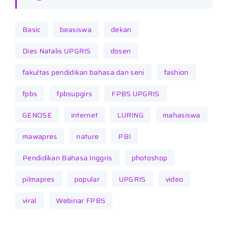
Basic
beasiswa
dekan
Dies Natalis UPGRIS
dosen
fakultas pendidikan bahasa dan seni
fashion
fpbs
fpbsupgirs
FPBS UPGRIS
GENOSE
internet
LURING
mahasiswa
mawapres
nature
PBI
Pendidikan Bahasa Inggris
photoshop
pilmapres
popular
UPGRIS
video
viral
Webinar FPBS