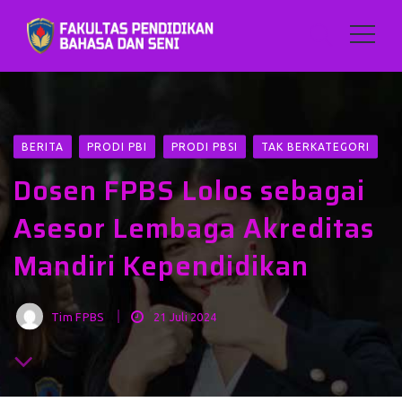
BERITA
PRODI PBI
PRODI PBSI
TAK BERKATEGORI
Dosen FPBS Lolos sebagai
Asesor Lembaga Akreditas
Mandiri Kependidikan
Tim FPBS
21 Juli 2024