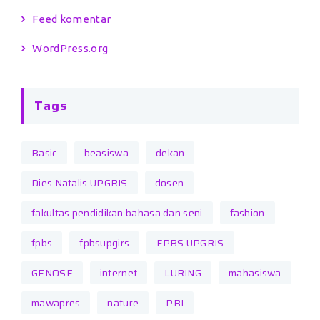
Feed komentar
WordPress.org
Tags
Basic
beasiswa
dekan
Dies Natalis UPGRIS
dosen
fakultas pendidikan bahasa dan seni
fashion
fpbs
fpbsupgirs
FPBS UPGRIS
GENOSE
internet
LURING
mahasiswa
mawapres
nature
PBI