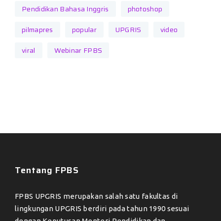
Pendidikan Bahasa Inggris
photoshop
pilmapres
popular
UPGRIS
video
viral
Webinar FPBS
Tentang FPBS
FPBS UPGRIS merupakan salah satu fakultas di
lingkungan UPGRIS berdiri pada tahun 1990 sesuai
dengan Keputusan Menteri Pendidikan dan