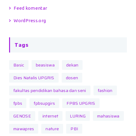
Feed komentar
WordPress.org
Tags
Basic
beasiswa
dekan
Dies Natalis UPGRIS
dosen
fakultas pendidikan bahasa dan seni
fashion
fpbs
fpbsupgirs
FPBS UPGRIS
GENOSE
internet
LURING
mahasiswa
mawapres
nature
PBI