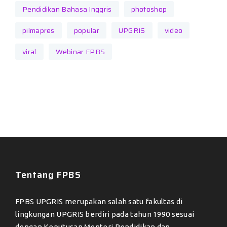
Pendidikan Bahasa Inggris
photoshop
pilmapres
popular
UPGRIS
video
viral
Webinar FPBS
Tentang FPBS
FPBS UPGRIS merupakan salah satu fakultas di
lingkungan UPGRIS berdiri pada tahun 1990 sesuai
dengan Keputusan Menteri Pendidikan dan