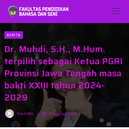
BERITA
Dr. Muhdi, S.H., M.Hum.
terpilih sebagai Ketua PGRI
Provinsi Jawa Tengah masa
bakti XXIII tahun 2024-
2029
Tim FPBS
5 Agustus 2024