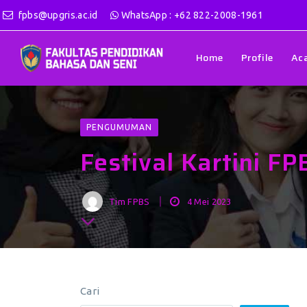
fpbs@upgris.ac.id
WhatsApp : +62 822-2008-1961
Home
Profile
Ac
PENGUMUMAN
Festival Kartini F
Tim FPBS
4 Mei 2023
Cari