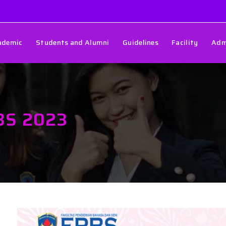
ademic
Students and Alumni
Guidelines
Facility
Adm
PBS 2023