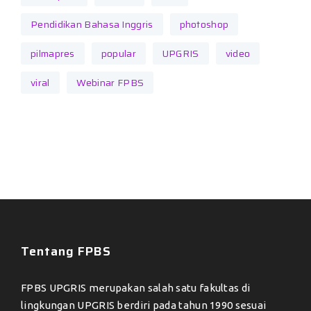
Pendidikan Bahasa Inggris
photoshop
pilmapres
popular
UPGRIS
video
viral
Webinar FPBS
Tentang FPBS
FPBS UPGRIS merupakan salah satu fakultas di
lingkungan UPGRIS berdiri pada tahun 1990 sesuai