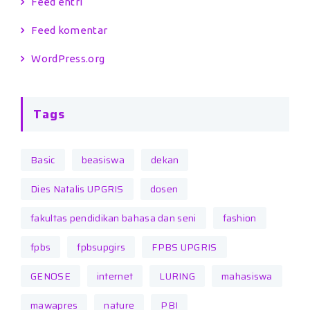
Feed entri
Feed komentar
WordPress.org
Tags
Basic
beasiswa
dekan
Dies Natalis UPGRIS
dosen
fakultas pendidikan bahasa dan seni
fashion
fpbs
fpbsupgirs
FPBS UPGRIS
GENOSE
internet
LURING
mahasiswa
mawapres
nature
PBI