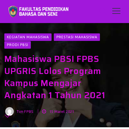
KEGIATAN MAHASISWA
PRESTASI MAHASISWA
PRODI PBSI
Mahasiswa PBSI FPBS
UPGRIS Lolos Program
Kampus Mengajar
Angkatan 1 Tahun 2021
Tim FPBS
15 Maret 2021