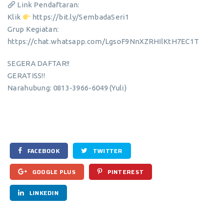
Link Pendaftaran:
Klik
https://bit.ly/SembadaSeri1
Grup Kegiatan:
https://chat.whatsapp.com/LgsoF9NnXZRHIlKtH7EC1T
SEGERA DAFTAR!!
GERATISS!!
Narahubung: 0813-3966-6049 (Yuli)
FACEBOOK
TWITTER
GOOGLE PLUS
PINTEREST
LINKEDIN