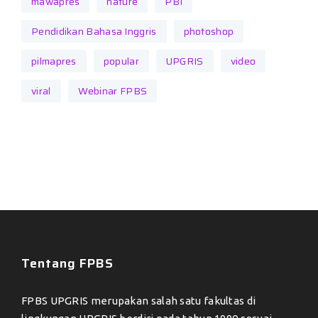
mawapres
nature
PBI
Pendidikan Bahasa Inggris
photoshop
pilmapres
popular
UPGRIS
video
viral
Webinar FPBS
Tentang FPBS
FPBS UPGRIS merupakan salah satu fakultas di