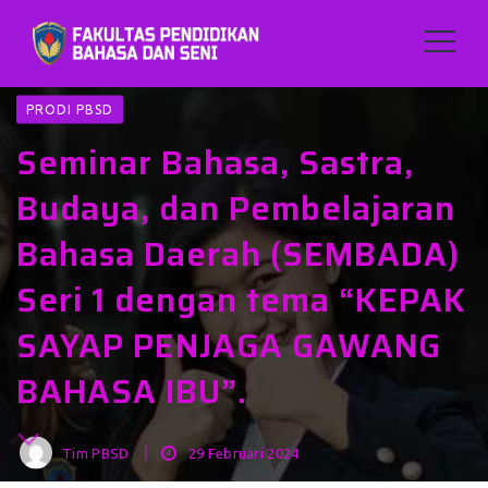
PRODI PBSD
Seminar Bahasa, Sastra,
Budaya, dan Pembelajaran
Bahasa Daerah (SEMBADA)
Seri 1 dengan tema “KEPAK
SAYAP PENJAGA GAWANG
BAHASA IBU”.
Tim PBSD
29 Februari 2024