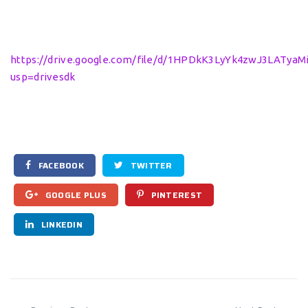
https://drive.google.com/file/d/1HPDkK3LyYk4zwJ3LATyaMi
usp=drivesdk
FACEBOOK
TWITTER
GOOGLE PLUS
PINTEREST
LINKEDIN