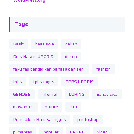
WordPress.org
Tags
Basic
beasiswa
dekan
Dies Natalis UPGRIS
dosen
fakultas pendidikan bahasa dan seni
fashion
fpbs
fpbsupgirs
FPBS UPGRIS
GENOSE
internet
LURING
mahasiswa
mawapres
nature
PBI
Pendidikan Bahasa Inggris
photoshop
pilmapres
popular
UPGRIS
video