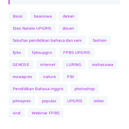
Basic
beasiswa
dekan
Dies Natalis UPGRIS
dosen
fakultas pendidikan bahasa dan seni
fashion
fpbs
fpbsupgirs
FPBS UPGRIS
GENOSE
internet
LURING
mahasiswa
mawapres
nature
PBI
Pendidikan Bahasa Inggris
photoshop
pilmapres
popular
UPGRIS
video
viral
Webinar FPBS