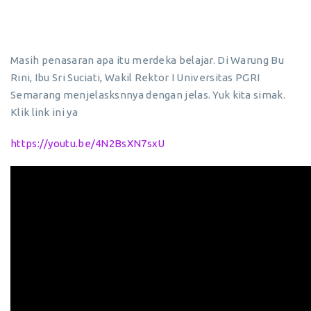
Masih penasaran apa itu merdeka belajar. Di Warung Bu
Rini, Ibu Sri Suciati, Wakil Rektor I Universitas PGRI
Semarang menjelasksnnya dengan jelas. Yuk kita simak.
Klik link ini ya
https://youtu.be/4N2BsXN7sxU