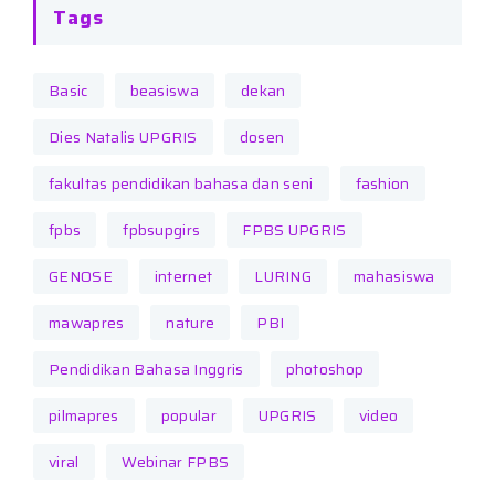
Tags
Basic
beasiswa
dekan
Dies Natalis UPGRIS
dosen
fakultas pendidikan bahasa dan seni
fashion
fpbs
fpbsupgirs
FPBS UPGRIS
GENOSE
internet
LURING
mahasiswa
mawapres
nature
PBI
Pendidikan Bahasa Inggris
photoshop
pilmapres
popular
UPGRIS
video
viral
Webinar FPBS