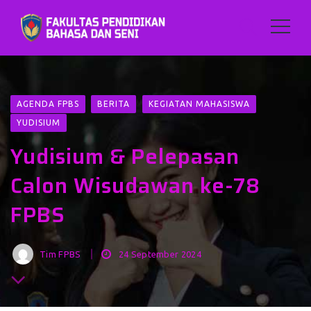
AGENDA FPBS
BERITA
KEGIATAN MAHASISWA
YUDISIUM
Yudisium & Pelepasan
Calon Wisudawan ke-78
FPBS
Tim FPBS
24 September 2024