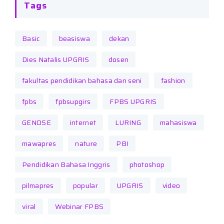
Tags
Basic
beasiswa
dekan
Dies Natalis UPGRIS
dosen
fakultas pendidikan bahasa dan seni
fashion
fpbs
fpbsupgirs
FPBS UPGRIS
GENOSE
internet
LURING
mahasiswa
mawapres
nature
PBI
Pendidikan Bahasa Inggris
photoshop
pilmapres
popular
UPGRIS
video
viral
Webinar FPBS