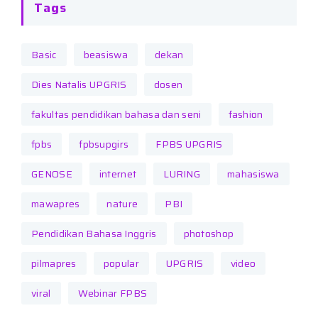
Tags
Basic
beasiswa
dekan
Dies Natalis UPGRIS
dosen
fakultas pendidikan bahasa dan seni
fashion
fpbs
fpbsupgirs
FPBS UPGRIS
GENOSE
internet
LURING
mahasiswa
mawapres
nature
PBI
Pendidikan Bahasa Inggris
photoshop
pilmapres
popular
UPGRIS
video
viral
Webinar FPBS